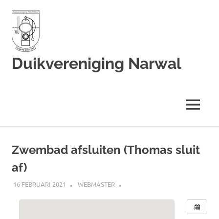
Duikvereniging Narwal
Duikvereniging
Narwal
MENU
Ga
naar
Zwembad afsluiten (Thomas sluit
de
af)
inhoud
16 FEBRUARI 2021
WEBMASTER