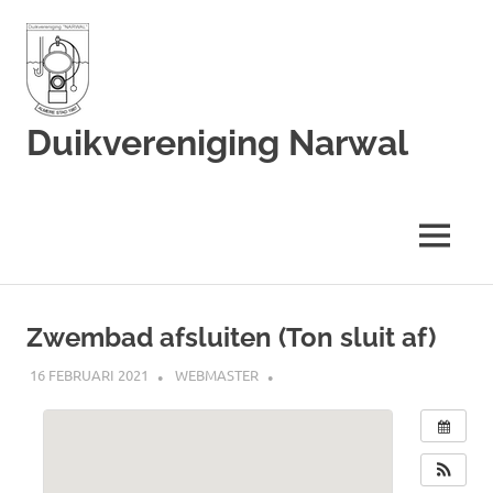
Duikvereniging Narwal
Duikvereniging
Narwal
MENU
Ga
naar
Zwembad afsluiten (Ton sluit af)
de
inhoud
16 FEBRUARI 2021
WEBMASTER