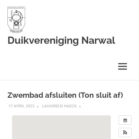
Duikvereniging Narwal
Duikvereniging
Narwal
MENU
Ga
naar
Zwembad afsluiten (Ton sluit af)
de
inhoud
17 APRIL 2025
LAUWRENS HAECK