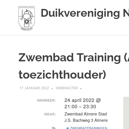
Duikvereniging 
Duikvereniging
Ga
Narwal
naar
de
Zwembad Training (A
inhoud
toezichthouder)
17 JANUARI 2022
WEBMASTER
24 april 2022 @
WANNEER:
21:00 – 23:30
Zwembad Almere Stad
WAAR:
J.S. Bachweg 3 Almere
ZWEMBADTRAININGEN