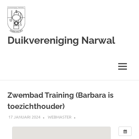
Duikvereniging Narwal
Duikvereniging
Narwal
MENU
Ga
naar
Zwembad Training (Barbara is
de
toezichthouder)
inhoud
17 JANUARI 2024
WEBMASTER