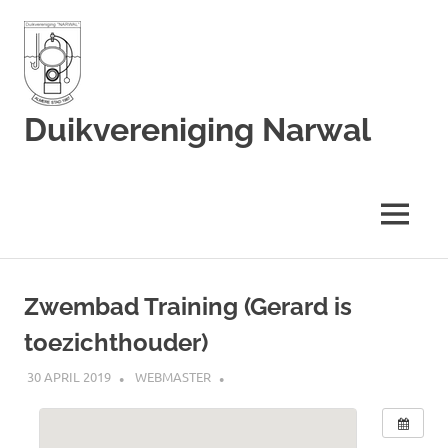
Duikvereniging Narwal
Duikvereniging
Narwal
MENU
Ga
naar
Zwembad Training (Gerard is
de
toezichthouder)
inhoud
30 APRIL 2019
WEBMASTER