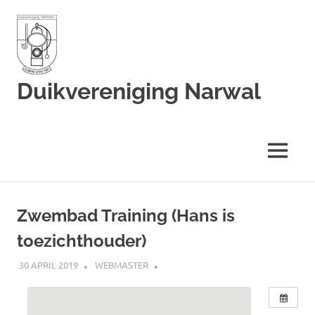
Duikvereniging Narwal
Duikvereniging
Narwal
MENU
Ga
naar
Zwembad Training (Hans is
de
toezichthouder)
inhoud
30 APRIL 2019
WEBMASTER