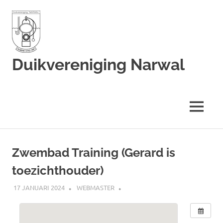
Duikvereniging Narwal
Duikvereniging
Narwal
MENU
Ga
naar
Zwembad Training (Gerard is
de
toezichthouder)
inhoud
17 JANUARI 2024
WEBMASTER