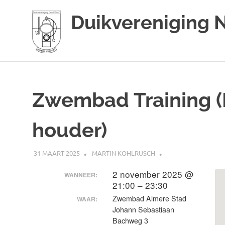
Duikvereniging 
Duikvereniging
Ga
Narwal
naar
de
Zwembad Training (M
inhoud
houder)
31 MAART 2025
MARTIN KOHLRUSCH
2 november 2025 @
WANNEER:
21:00 – 23:30
Zwembad Almere Stad
WAAR:
Johann Sebastiaan
Bachweg 3