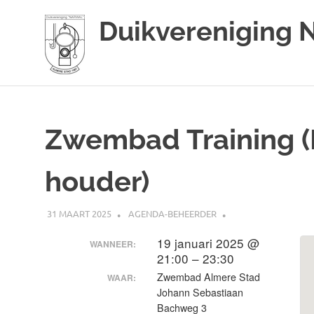
Duikvereniging 
Duikvereniging
Ga
Narwal
naar
de
Zwembad Training (B
inhoud
houder)
31 MAART 2025
AGENDA-BEHEERDER
19 januari 2025 @
WANNEER:
21:00 – 23:30
Zwembad Almere Stad
WAAR:
Johann Sebastiaan
Bachweg 3