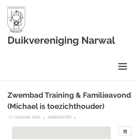
Duikvereniging Narwal
Duikvereniging
Narwal
MENU
Ga
naar
Zwembad Training & Familieavond
de
(Michael is toezichthouder)
inhoud
17 JANUARI 2024
WEBMASTER