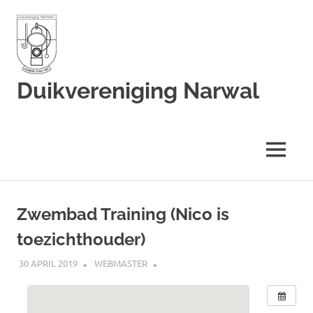
Duikvereniging Narwal
Duikvereniging
Narwal
MENU
Ga
naar
Zwembad Training (Nico is
de
toezichthouder)
inhoud
30 APRIL 2019
WEBMASTER