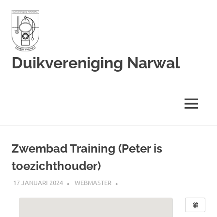
Duikvereniging Narwal
Duikvereniging
Narwal
MENU
Ga
naar
Zwembad Training (Peter is
de
toezichthouder)
inhoud
17 JANUARI 2024
WEBMASTER