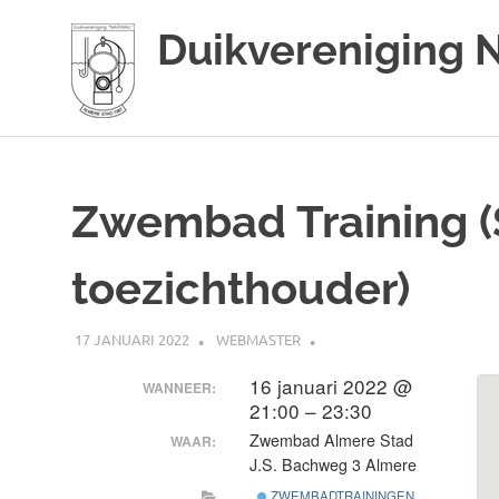
Duikvereniging 
Duikvereniging
Ga
Narwal
naar
de
Zwembad Training (
inhoud
toezichthouder)
17 JANUARI 2022
WEBMASTER
16 januari 2022 @
WANNEER:
21:00 – 23:30
Zwembad Almere Stad
WAAR:
J.S. Bachweg 3 Almere
ZWEMBADTRAININGEN