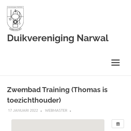
Duikvereniging Narwal
Duikvereniging
Narwal
MENU
Ga
naar
Zwembad Training (Thomas is
de
toezichthouder)
inhoud
17 JANUARI 2022
WEBMASTER